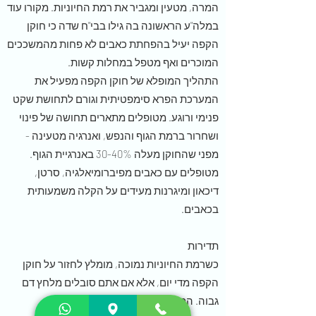
המרה, מטעין ומגביר את רמת החיוניות. מקורו עוד
במלה"ע הראשונה בה גילו בבי"ח שדה כי חוקן
הקפה יעיל בהפחתת כאבים לא פחות מהמשככים
המוכרים ואף מטפל במחלות קשות.
התהליך המופלא של חוקן הקפה מפעיל את
המערכת הפרא סימפטיתית וגורם לתחושת שקט
פנימי ורוגע. מטופלים מתארים תחושה של פינוי
ושחרור ברמת הגוף והנפש, ואנרגיה מטעינה -
מפני שהחוקן מעלה 30-40% באנרגיית הגוף.
מטופלים עם כאבים מפיברומיאלגיה, סרטן,
דיכאון ומיגרנות מעידים על הקלה משמעותית
בכאבים.
תדירות
כשרמת החיוניות נמוכה, מומלץ לחזור על חוקן
הקפה מדי יום, אלא אם אתם סובלים מלחץ דם
גבוה. המינון המומלץ הוא אחת לשבועיים