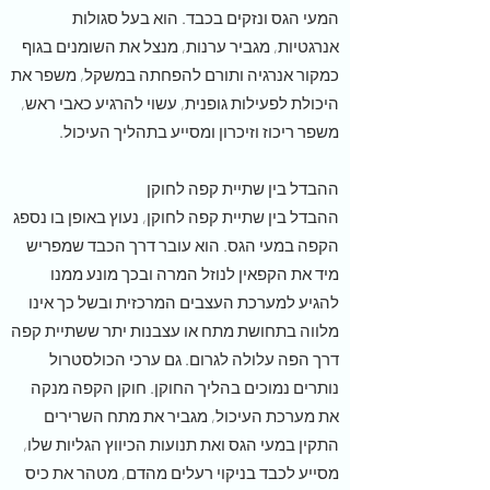
המעי הגס ונזקים בכבד. הוא בעל סגולות
אנרגטיות, מגביר ערנות, מנצל את השומנים בגוף
כמקור אנרגיה ותורם להפחתה במשקל, משפר את
היכולת לפעילות גופנית, עשוי להרגיע כאבי ראש,
משפר ריכוז וזיכרון ומסייע בתהליך העיכול.
ההבדל בין שתיית קפה לחוקן
ההבדל בין שתיית קפה לחוקן, נעוץ באופן בו נספג
הקפה במעי הגס. הוא עובר דרך הכבד שמפריש
מיד את הקפאין לנוזל המרה ובכך מונע ממנו
להגיע למערכת העצבים המרכזית ובשל כך אינו
מלווה בתחושת מתח או עצבנות יתר ששתיית קפה
דרך הפה עלולה לגרום. גם ערכי הכולסטרול
נותרים נמוכים בהליך החוקן. חוקן הקפה מנקה
את מערכת העיכול, מגביר את מתח השרירים
התקין במעי הגס ואת תנועות הכיווץ הגליות שלו,
מסייע לכבד בניקוי רעלים מהדם, מטהר את כיס