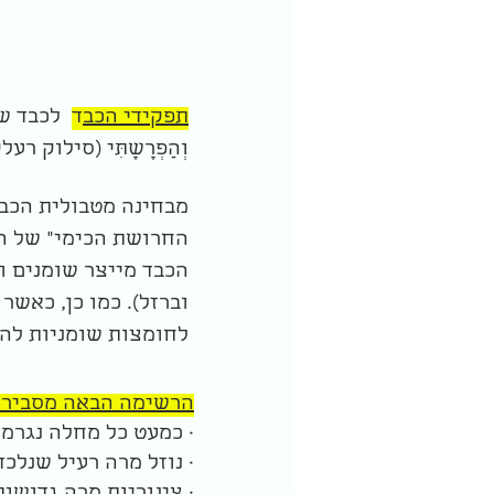
תפקידי הכב
ד
לכבד שלו
וְהַפְרָשָתִּי (סילוק רעל
מבחינה מטבולית הכבד 
החרושת הכימי" של ה
הכבד מייצר שומנים וא
וברזל). כמו כן, כאש
לחומצות שומניות לה
הרשימה הבאה מסבירה 
· כמעט כל מחלה נגרמת
· נוזל מרה רעיל שנלכ