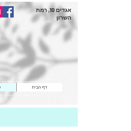
אגדים 10, רמת
השרון
דף הבית
ט