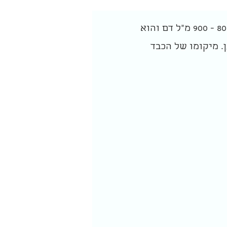
- הכבד הוא הבלוטה הגדולה ביותר בגוף האדם, הוא שוקל כ-1.5 ק"ג ומכיל 800 - 900 מ"ל דם והוא
. מיקומו של הכבד