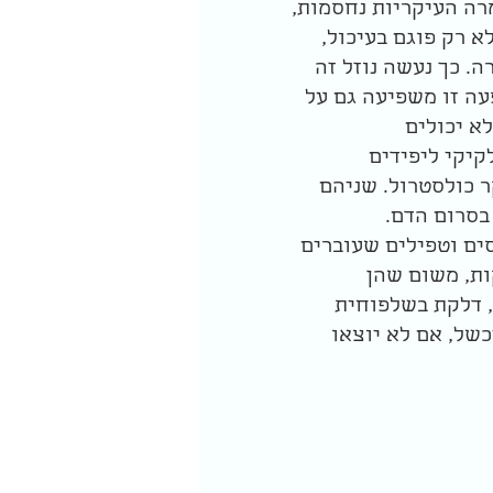
רה העיקריות נחסמות,
 רק פוגם בעיכול,
. כך נעשה נוזל זה
פעה זו משפיעה גם על
א יכולים
 נמוכה (חלבונים שמסיעים שומנים בכל הגוף, VLDL – חלקיקי ליפידים
ם, ו-LDL – נוצר משרידי VLDL ומכיל בעיקר כולסטרול. שניהם
בסרום הדם.
סים וטפילים שעוברים
ות, משום שהן
, דלקת בשלפוחית
של, אם לא יוצאו