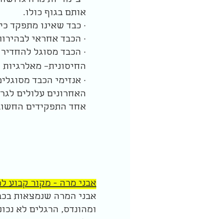
· צינוריות מרה גדושו
אותם בגוף כולו.
· כבד שאינו מתפקד כיאות, עלול לח
· הכבד אחראי לבהירות
· הכבד מסוגל להחדיר
החיסונית– מאלרגיות ל
· אנזימי הכבד מסוגלי
האחרונים עלולים לגרו
אחד התפקידים החשובים ביות
אבני מרה - מקור קבוע ל
אבני המרה שנמצאות בכבד
ומהונדס, הרגלים לא נכו