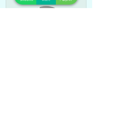
עירוי ויטמינים
עירוי ויטמינים (רופא)
שעה
קרא עוד