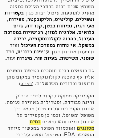
טיפול זה השייך לרפואה האלטרנטיבית,
מאומץ שנים רבות ברחבי העולם כמענה
מועיל לתופעות עיכול רבות כגון
בקטריות
וטפילים, קוליטיס, הליקובקטר, עצירות,
מעי רגיז, נפיחות בבטן, קנדידה, גזים
כלואים,
אלרגיה
למזון, רגישויות במערכת
העיכול, כהכנה לקולונוסקופיה, ירידה
במשקל, אי נוחות במערכת העיכול
ועוד
תופעות אחרות כגון
עייפות כרונית, כבד
שומני, תשישות, בעיות עור, מיגרות
ועוד..
גם רופאים רבים תומכים בטיפול ומפנים
אליו אף כהכנה לקולונוקופיה במקום מתן
תרופות וכדורים משלשלים.
(
צפייה
)
הקליניקה ממוקמת קרוב לכפר הירוק
והינה מבודדת, וסטרילית באווירה נעימה.
אנחנו מקפידים על פרטיות מלאה בין
מטופל ומטופל, וכמו כן מקפידים על
איכות המים ומשתמשים
במים
מסוננים
ואוסמוזה הפוכה במכשור מיוחד
המאושר FDA. הטיפול נעשה על ידי